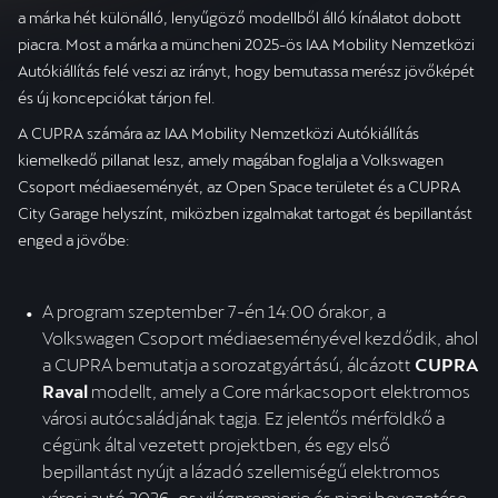
a márka hét különálló, lenyűgöző modellből álló kínálatot dobott
piacra. Most a márka a müncheni 2025-ös IAA Mobility Nemzetközi
Autókiállítás felé veszi az irányt, hogy bemutassa merész jövőképét
és új koncepciókat tárjon fel.
A CUPRA számára az IAA Mobility Nemzetközi Autókiállítás
kiemelkedő pillanat lesz, amely magában foglalja a Volkswagen
Csoport médiaeseményét, az Open Space területet és a CUPRA
City Garage helyszínt, miközben izgalmakat tartogat és bepillantást
enged a jövőbe:
A program szeptember 7-én 14:00 órakor, a 
Volkswagen Csoport médiaeseményével kezdődik, ahol 
a CUPRA bemutatja a sorozatgyártású, álcázott 
CUPRA 
Raval 
modellt, amely a Core márkacsoport elektromos 
városi autócsaládjának tagja. Ez jelentős mérföldkő a 
cégünk által vezetett projektben, és egy első 
bepillantást nyújt a lázadó szellemiségű elektromos 
városi autó 2026-os világpremierje és piaci bevezetése 