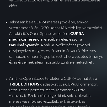
előtt.
Tekintsen be a CUPRA merész jövőjébe, amikor 
szeptember 8-án 19:30-kor az IAA Mobility Nemzetközi 
Autókiállítás Open Space területén a 
CUPRA 
médiakonferencia
keretében leleplezzük a 
tanulmányautót
. A márka jövőképét és jövőbeli 
dizájnnyelvét megtestesítő tanulmányautó tökéletes 
szimbiózis ember és gép között, ahol a vezetés élménye 
és az érzelmek a legmagasabb szintre emelkednek.
A márka Open Space területén a CUPRA bemutatja a 
TRIBE EDITIONS 
kiadásokat is; a CUPRA Formentor, 
Leon, Leon Sportstourer és Terramar exkluzív 
változatait. Ezek a különleges kiadások azoknak a 
merész vásárlóknak készültek, akik értékelik az 
egyediséget és a különlegességet, amely kortárs, 