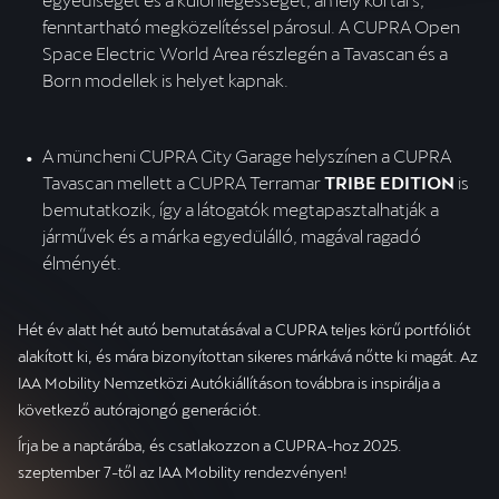
fenntartható megközelítéssel párosul. A CUPRA Open 
Space Electric World Area részlegén a Tavascan és a 
Born modellek is helyet kapnak.
A müncheni CUPRA City Garage helyszínen a CUPRA 
Tavascan mellett a CUPRA Terramar
 TRIBE EDITION
 is 
bemutatkozik, így a látogatók megtapasztalhatják a 
járművek és a márka egyedülálló, magával ragadó 
élményét.
Hét év alatt hét autó bemutatásával a CUPRA teljes körű portfóliót
alakított ki, és mára bizonyítottan sikeres márkává nőtte ki magát. Az
IAA Mobility Nemzetközi Autókiállításon továbbra is inspirálja a
következő autórajongó generációt.
Írja be a naptárába, és csatlakozzon a CUPRA-hoz 2025.
szeptember 7-től az IAA Mobility rendezvényen!