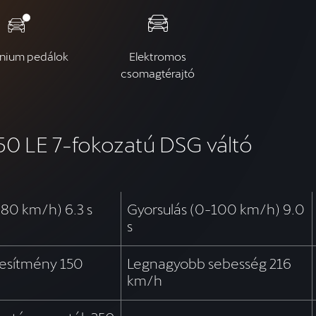
nium pedálok
Elektromos
csomagtérajtó
50 LE 7-fokozatú DSG váltó
-80 km/h) 6.3 s
Gyorsulás (0-100 km/h) 9.0
s
ljesítmény 150
Legnagyobb sebesség 216
km/h