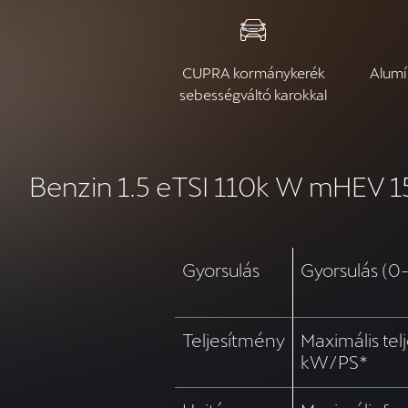
CUPRA kormánykerék
Alumí
sebességváltó karokkal
Benzin 1.5 eTSI 110k W mHEV 1
Gyorsulás
Gyorsulás (0
Teljesítmény
Maximális te
kW/PS*