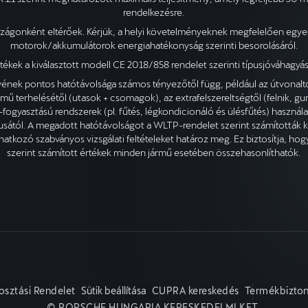
rendelkezésre.
zágonként eltérőek. Kérjük, a helyi követelményeknek megfelelően egye
motorok/akkumulátorok energiahatékonyság szerinti besorolásáról.
ékek a kiválasztott modell CE 2018/858 rendelet szerinti típusjóváhagy
nek pontos hatótávolsága számos tényezőtől függ, például az útvonaltól,
rmű terhelésétől (utasok + csomagok), az extrafelszereltségtől (felnik, g
fogyasztású rendszerek (pl. fűtés, légkondicionáló és ülésfűtés) használat
lusától. A megadott hatótávolságot a WLTP-rendelet szerint számították 
atkozó szabványos vizsgálati feltételeket határoz meg. Ez biztosítja, hog
szerint számított értékek minden jármű esetében összehasonlíthatók.
sztási Rendelet
Sütik beállítása
CUPRA kereskedés
Termékbizton
© PORSCHE HUNGARIA KERESKEDELMI KFT.