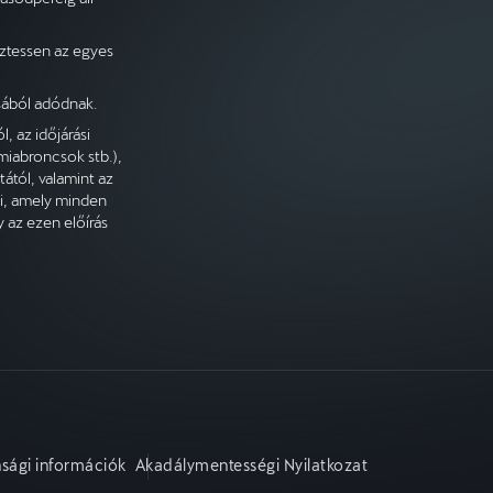
ztessen az egyes
ásából adódnak.
 az időjárási
umiabroncsok stb.),
ától, valamint az
ki, amely minden
y az ezen előírás
sági információk
Akadálymentességi Nyilatkozat