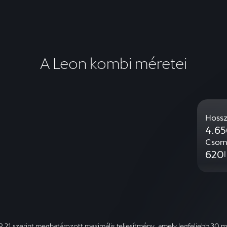
A Leon kombi méretei
Hoss
4.65
Csoma
620
l
21 szerint meghatározott maximális teljesítmény, amely legfeljebb 30 m