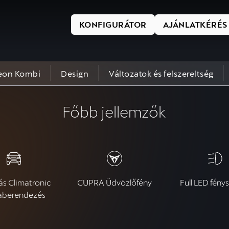
KONFIGURÁTOR
AJÁNLATKÉRÉS
eon Kombi
Design
Változatok és felszereltség
Főbb jellemzők
ás Climatronic
CUPRA Üdvözlőfény
Full LED fény
aberendezés