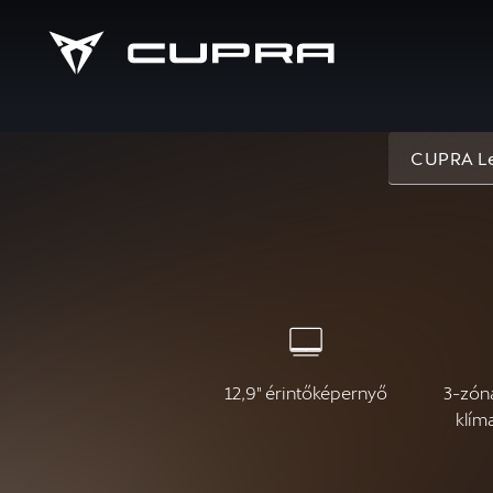
CUPRA L
12,9" érintőképernyő
3-zón
klím