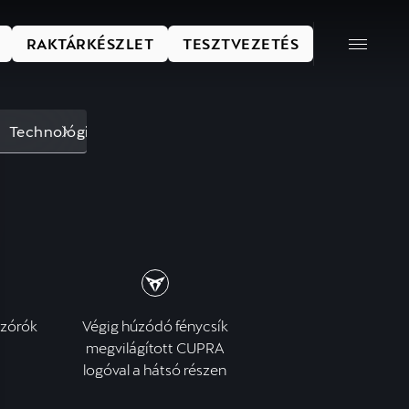
RAKTÁRKÉSZLET
TESZTVEZETÉS
Technológia
Műszaki adatok
szórók
Végig húzódó fénycsík
megvilágított CUPRA
logóval a hátsó részen