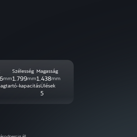
z
Szélesség
Magasság
6
1.799
1.438
mm
mm
mm
gtartó-kapacitás
Ülések
5
ásodpercig áll