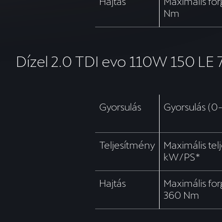
Hajtás
Maximális fo
Nm
Dízel 2.0 TDI evo 110W 150 LE 
Gyorsulás
Gyorsulás (0
Teljesítmény
Maximális te
kW/PS*
Hajtás
Maximális fo
360 Nm