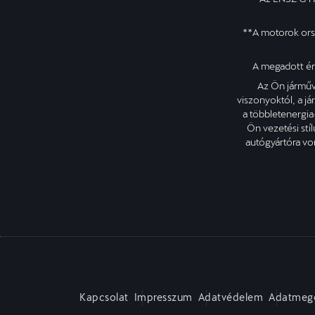
**A motorok ors
A megadott ért
Az Ön járművé
viszonyoktól, a já
a többletenergia-
Ön vezetési stí
autógyártóra von
Kapcsolat
Impresszum
Adatvédelem
Adatmego