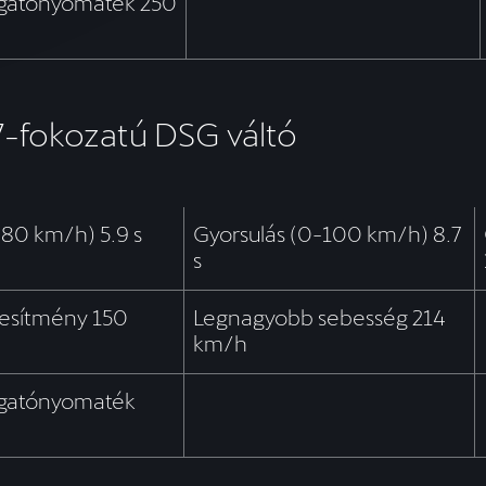
rgatónyomaték 250
7-fokozatú DSG váltó
-80 km/h) 5.9 s
Gyorsulás (0-100 km/h) 8.7
s
ljesítmény 150
Legnagyobb sebesség 214
km/h
rgatónyomaték