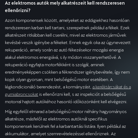
Az elektromos autók mely alkatrészeit kell rendszeresen
ellenőrizni?
Azon komponensek között, amelyeket az eddigiekhez hasonlóan
rendszeresen karban kell tartani, szerepelnek például a fékek. Ezek
alkatrészeit ritkábban kell cserélni, mivel az elektromos járművek
kevésbé veszik igénybe a fékeket. Ennek egyik oka az úgynevezett
rekuperáció, amely során az autó fékezésekor mozgási energia
alakul elektromos energiává, s ily módon visszanyerhetővé. A
rekuperáció egyfajta motorfékként is szolgál, aminek
eredményeképpen csökken a fékrendszer igénybevétele, így nem
kopik olyan gyorsan, mint belsőégésű motor esetében. A
légkondicionáló berendezést, a kormányzást,
a keréktárcsákat és a
gumiabroncsokat
is ellenőrizni kell, s az inspekciót a belsőégésű
motorral hajtott autókéhoz hasonló időközönként kell elvégezni.
Míg egyfelől elmarad a belsőégésű motor néhány hagyományos
alkatrésze, másfelől az elektromos autóknál specifikus
komponensek kerülnek fel a karbantartási listára. Ilyen például az
akkumulátor, amelyet szemrevételezéssel ellenőriznek. Az