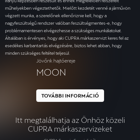
irányú képzésben részesült és ennek megfelelően felszerelt
műhelyekben végeztethetők. Mielőtt kezdetét venné a járművön
végzett munka, a szerelőnek ellenőriznie kell, hogy a
nagyfeszültségű rendszer valóban feszültségmentes-e, hogy
problémamentesen elvégezhesse a szükséges munkálatokat.
Általában is érvényes, hogy aki CUPRA márkaszervizt keres fel az
esedékes karbantartás elvégzésére, biztos lehet abban, hogy
minden szükséges feltétel teljesül.
Jövőnk hajtóereje
MOON
TOVÁBBI INFORMÁCIÓ
Itt megtalálhatja az Önhöz közeli
CUPRA márkaszervizeket