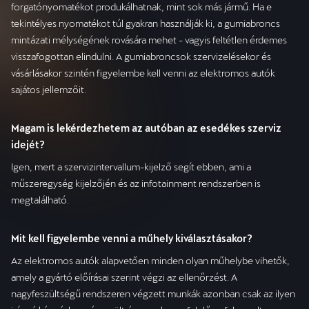
forgatónyomatékot produkálhatnak, mint sok más jármű. Ha e
tekintélyes nyomatékot túl gyakran használják ki, a gumiabroncs
mintázati mélységének rovására mehet - vagyis feltétlen érdemes
visszafogottan elindulni. A gumiabroncsok szervizelésekor és
vásárlásakor szintén figyelembe kell venni az elektromos autók
sajátos jellemzőit.
Magam is lekérdezhetem az autóban az esedékes szerviz
idejét?
Igen, mert a szervizintervallum-kijelző segít ebben, ami a
műszeregység kijelzőjén és az infotainment rendszerben is
megtalálható.
Mit kell figyelembe venni a műhely kiválasztásakor?
Az elektromos autók alapvetően minden olyan műhelybe vihetők,
amely a gyártó előírásai szerint végzi az ellenőrzést. A
nagyfeszültségű rendszeren végzett munkák azonban csak az ilyen