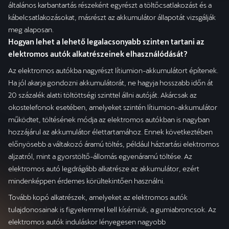
általános karbantartás részeként egyrészt a töltőcsatlakozást és a
kábelcsatlakozásokat, másrészt az akkumulátor állapotát vizsgálják
meg alaposan.
Hogyan lehet a lehető legalacsonyabb szinten tartani az
elektromos autók alkatrészeinek elhasználódását?
Az elektromos autókba nagyrészt lítiumion-akkumulátort építenek.
Ha jól akarja gondozni akkumulátorát, ne hagyja hosszabb időn át
20 százalék alatti töltöttségi szinttel állni autóját. Akárcsak az
okostelefonok esetében, amelyeket szintén lítiumion-akkumulátor
működtet, töltésének módja az elektromos autókban is nagyban
hozzájárul az akkumulátor élettartamához. Ennek következtében
előnyösebb a váltakozó áramú töltés, például háztartási elektromos
aljzatról, mint a gyorstöltő-állomás egyenáramú töltése. Az
elektromos autó legdrágább alkatrésze az akkumulátor, ezért
mindenképpen érdemes körültekintően használni.
Tovább kopó alkatrészek, amelyeket az elektromos autók
tulajdonosainak is figyelemmel kell kísérniük, a gumiabroncsok. Az
elektromos autók induláskor lényegesen nagyobb