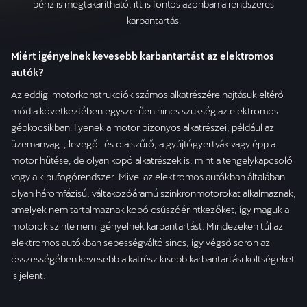
pénz is megtakarítható, itt is fontos azonban a rendszeres
karbantartás.
Miért igényelnek kevesebb karbantartást az elektromos
autók?
Az eddigi motorkonstrukciók számos alkatrészére hajtásuk eltérő
módja következtében egyszerűen nincs szükség az elektromos
gépkocsikban. Ilyenek a motor bizonyos alkatrészei, például az
üzemanyag-, levegő- és olajszűrő, a gyújtógyertyák vagy épp a
motor hűtése, de olyan kopó alkatrészek is, mint a tengelykapcsoló
vagy a kipufogórendszer. Mivel az elektromos autókban általában
olyan háromfázisú, váltakozóáramú szinkronmotorokat alkalmaznak,
amelyek nem tartalmaznak kopó csúszóérintkezőket, így maguk a
motorok szinte nem igényelnek karbantartást. Mindezeken túl az
elektromos autókban sebességváltó sincs, így végső soron az
összességében kevesebb alkatrész kisebb karbantartási költségeket
is jelent.