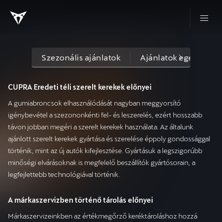
Szezonális ajánlatok
Ajánlatok egész évb
CUPRA
Eredeti
téli
szerelt kerekek előnyei
A gumiabroncsok elhasználódását nagyban meggyorsító
igénybevétel a szezononkénti fel- és leszerelés, ezért hosszabb
távon jobban megéri a szerelt kerekek használata. Az általunk
ajánlott szerelt kerekek gyártása és szerelése éppoly gondossággal
történik, mint az új autók kifejlesztése. Gyártásuk a legszigorúbb
minőségi elvárásoknak is megfelelő beszállítók gyártósorain, a
legfejlettebb technológiával történik.
A márkaszervizben történő tárolás előnyei
Márkaszervizeinkben az értékmegőrző keréktároláshoz hozzá