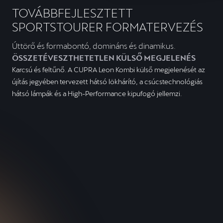
TOVÁBBFEJLESZTETT
SPORTSTOURER FORMATERVEZÉS
Úttörő és formabontó, domináns és dinamikus.
ÖSSZETÉVESZTHETETLEN KÜLSŐ MEGJELENÉS
Karcsú és feltűnő. A CUPRA Leon Kombi külső megjelenését az
újítás jegyében tervezett hátsó lökhárító, a csúcstechnológiás
hátsó lámpák és a High-Performance kipufogó jellemzi.