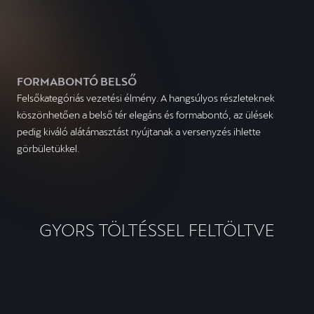
FORMABONTÓ BELSŐ
Felsőkategóriás vezetési élmény. A hangsúlyos részleteknek
köszönhetően a belső tér elegáns és formabontó, az ülések
pedig kiváló alátámasztást nyújtanak a versenyzés ihlette
görbületükkel.
GYORS TÖLTÉSSEL FELTÖLTVE
CUPRA LEON KOMBI VZ PLUG-
IN HYBRID