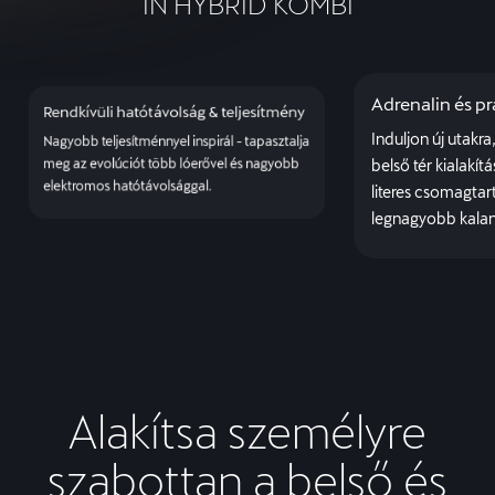
IN HYBRID KOMBI
Adrenalin és p
Rendkívüli hatótávolság & teljesítmény
Induljon új utakra
Nagyobb teljesítménnyel inspirál - tapasztalja
meg az evolúciót több lóerővel és nagyobb
belső tér kialakít
elektromos hatótávolsággal.
literes csomagtar
legnagyobb kalan
Alakítsa személyre
szabottan a belső és