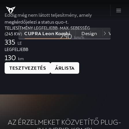
Eddig még nem látott teljesítmény, amely
megkérdőjelezi a status quo-t.
TELJESÍTMÉNY LEGFELJEBB
MAX. SEBESSÉG
CUPRA Leon Kombi
Design
Változato
(245 KW)
250
km/h
335
LE
LEGFELJEBB
130
km
TESZTVEZETÉS
ÁRLISTA
AZ ÉRZELMEKET KÖZVETÍTŐ PLUG-